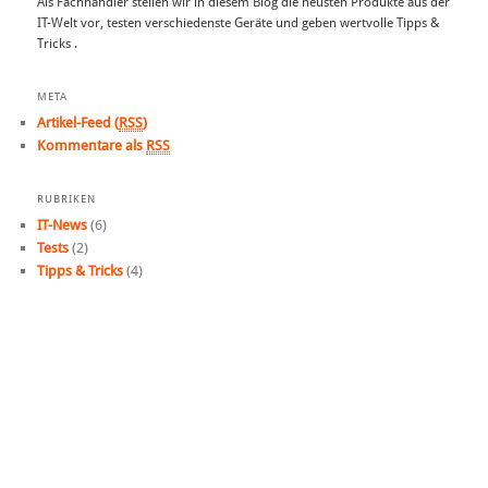
Als Fachhändler stellen wir in diesem Blog die neusten Produkte aus der
IT-Welt vor, testen verschiedenste Geräte und geben wertvolle Tipps &
Tricks .
META
Artikel-Feed (
RSS
)
Kommentare als
RSS
RUBRIKEN
IT-News
(6)
Tests
(2)
Tipps & Tricks
(4)