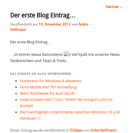
Artikelnavigation
Nächste
→
Der erste Blog Eintrag…
Veröffentlicht am
19. November 2012
von
Andre
Hoffmann
Der erste Blog Eintrag…
…ist immer etwas besonderes
Viel Spaß mit unseren News,
Testberichten und Tipps & Tricks.
DAS KÖNNTE SIE AUCH INTERESSIEREN
Startmenü für Windows 8 aktivieren
Terra Mobile Pad 701 Vorstellung
Mehr Reichweite für euer WLAN
Unterschiede HDD / SSD / SSHD? Wir bringen Licht ins
Dunkel!
Die 5 wichtigsten Unterschiede zwischen Windows 10 und
Windows 11
Dieser Eintrag wurde veröffentlicht in
IT-News
von
Andre Hoffmann
.